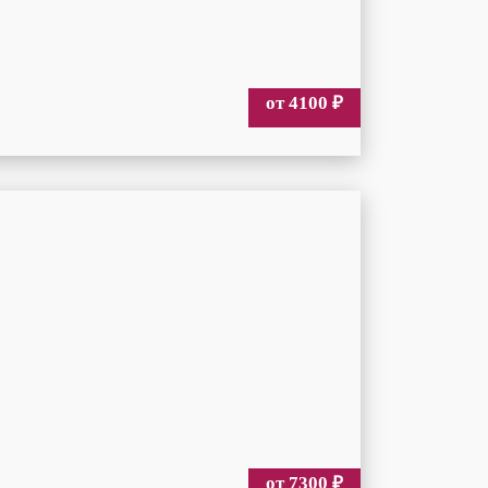
от 4100
₽
от 7300
₽