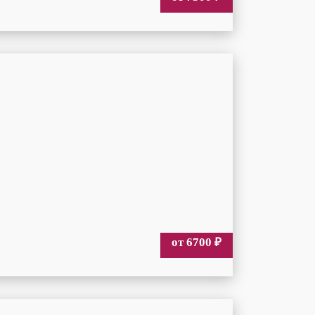
от 6700
₽