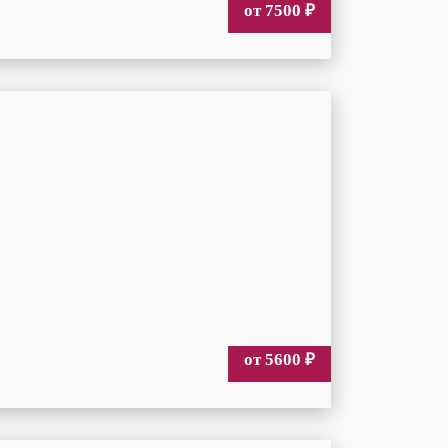
от 7500
₽
от 5600
₽