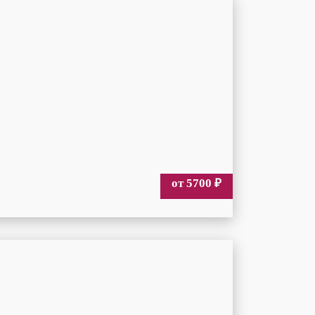
от 5700
₽