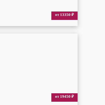
от 13350
₽
от 19450
₽